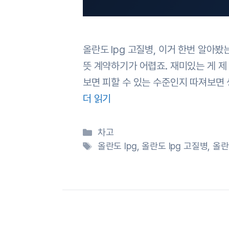
올란도 lpg 고질병, 이거 한번 알아봤
뜻 계약하기가 어렵죠. 재미있는 게 제
보면 피할 수 있는 수준인지 따져보면
더 읽기
카
차고
테
태
올란도 lpg
,
올란도 lpg 고질병
,
올란
고
그
리