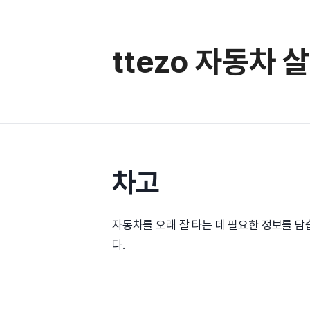
컨
텐
츠
ttezo 자동차 
로
건
너
뛰
기
차고
자동차를 오래 잘 타는 데 필요한 정보를 담
다.