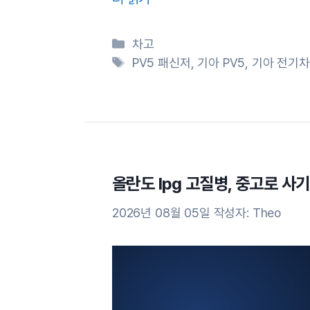
카
차고
테
태
PV5 패신저
,
기아 PV5
,
기아 전기차
고
그
리
올란도 lpg 고질병, 중고로 사
2026년 08월 05일
작성자:
Theo